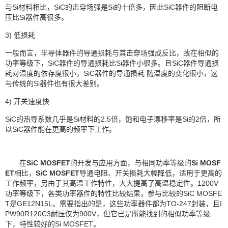
与Si材料相比，SiC的击穿场强是Si的十倍多，因此SiC器件的阻断电
压比Si器件高很多。
3) 低损耗
一般而言，半导体器件的导通损耗与其击穿场强成反比，故在相似的
功率等级下，SiC器件的导通损耗比Si器件小很多。且SiC器件导通损
耗对温度的依存度很小，SiC器件的导通损耗 随温度的变化很小，这
与传统的Si器件也有很大差别。
4) 开关速度快
SiC的热导系数几乎是Si材料的2.5倍，饱和电子漂移率是Si的2倍，所
以SiC器件能在更高的频率下工作。
在
SiC MOSFET
的开发与应用方面，与相同功率等级的
Si MOSF
ET
相比，
SiC MOSFET
导通电阻、开关损耗大幅降低，适用于更高的
工作频率，另由于其高温工作特性，大大提高了高温稳定性。1200V
功率等级下，各类功率器件的特性比较结果，参与比较的SiC MOSFE
T是GE12N15L。需要指出的是，这些功率器件都为TO-247封装，且I
PW90R120C3耐压仅为900V，但它已是所能找到的相似功率等级
下，特性较好的Si MOSFET。