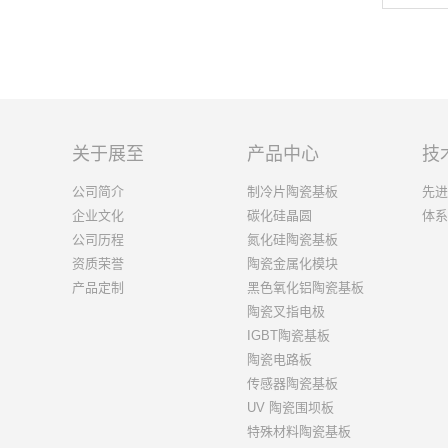
关于展至
产品中心
技
公司简介
制冷片陶瓷基板
先进
企业文化
碳化硅晶圆
体系
公司历程
氮化硅陶瓷基板
资质荣誉
陶瓷金属化模块
产品定制
黑色氧化铝陶瓷基板
陶瓷叉指电极
IGBT陶瓷基板
陶瓷电路板
传感器陶瓷基板
UV 陶瓷围坝板
特殊材料陶瓷基板