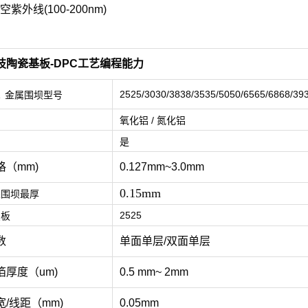
空紫外线(100-200nm)
技陶瓷基板-DPC工艺编程能力
2525/3030/3838/3535/5050/6565/6868/
/A 金属围坝型号
氧化铝 / 氮化铝
制
是
格（mm)
0.127mm~3.0mm
0.15mm
墨围坝最厚
2525
坝板
数
单面单层/双面单层
箔厚度（um)
0.5 mm~ 2mm
/线距（mm)
0.05mm