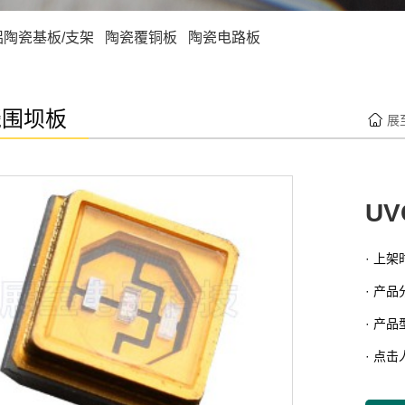
铝陶瓷基板/支架 陶瓷覆铜板 陶瓷电路板
瓷围坝板

展
U
· 上架
· 产
· 产
· 点击