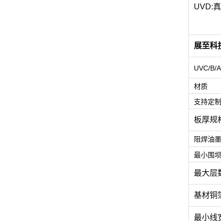
UVD:真
展至科
UVC/B
材质
支持定
板厚规
阻焊油
最小围
最大层
基材铜
最小线宽