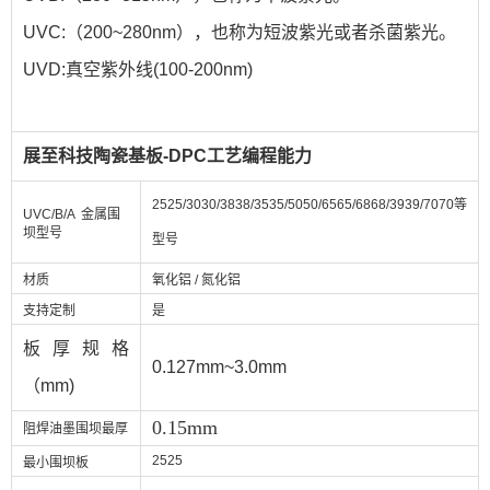
UVC:（200~280nm），也称为短波紫光或者杀菌紫光。
UVD:真空紫外线(100-200nm)
展至科技陶瓷基板-DPC工艺编程能力
2525/3030/3838/3535/5050/6565/6868/3939/7070等
UVC/B/A 金属围
坝型号
型号
材质
氧化铝 / 氮化铝
支持定制
是
板厚规格
0.127mm~3.0mm
（mm)
0.15mm
阻焊油墨围坝最厚
2525
最小围坝板